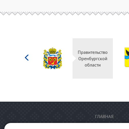
Министерство
Правительство
культуры
Оренбургской
Российской
области
федерации
ГЛАВНАЯ