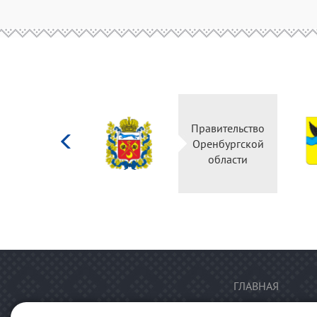
Министерство
Правительство
культуры
Оренбургской
Российской
области
федерации
ГЛАВНАЯ