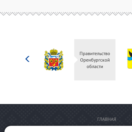
Министерство
Правительство
культуры
Оренбургской
Российской
области
федерации
ГЛАВНАЯ