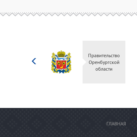
Министерство
Правительство
культуры
Оренбургской
Российской
области
федерации
ГЛАВНАЯ