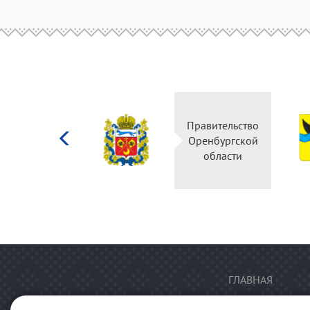
Министерство
Правительство
культуры
Оренбургской
Российской
области
федерации
ГЛАВНАЯ