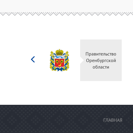
Министерство
Прави
культуры
Оренб
Российской
об
федерации
ГЛАВНАЯ