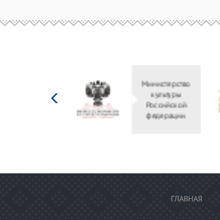
Министерство
культуры
Российской
федерации
ГЛАВНАЯ