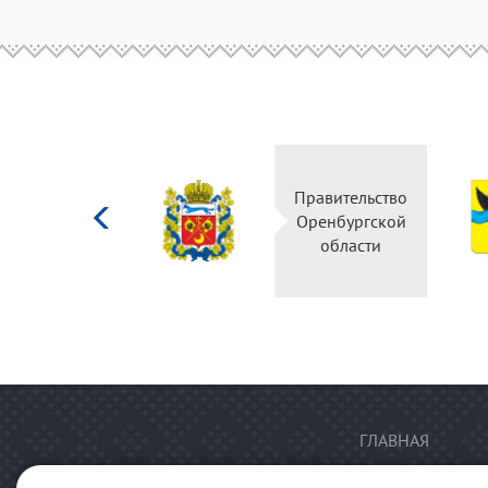
Министерство
Правительство
культуры
Оренбургской
Российской
области
федерации
ГЛАВНАЯ