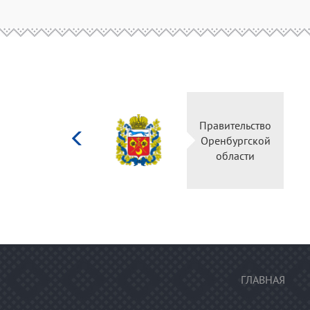
Министерство
Правительство
культуры
Оренбургской
Российской
области
федерации
ГЛАВНАЯ