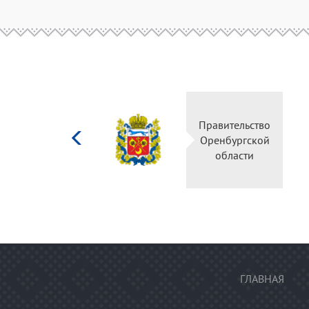
Министерство
Правительство
культуры
Оренбургской
Российской
области
федерации
ГЛАВНАЯ