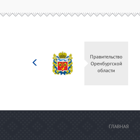
Министерство
Правительство
культуры
Оренбургской
Российской
области
федерации
ГЛАВНАЯ