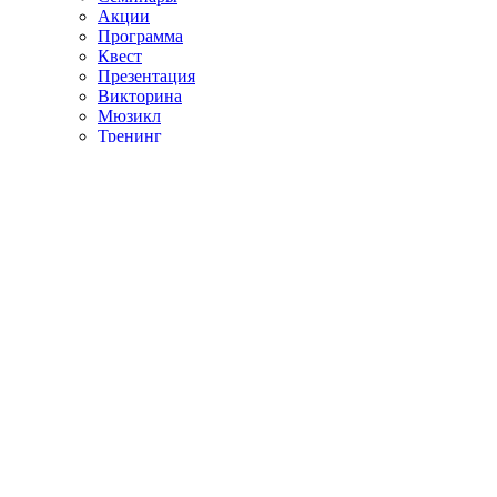
Акции
Программа
Квест
Презентация
Викторина
Мюзикл
Тренинг
Памятное мероприятие
Образование
Все разделы
Театры
Музыка
Литература
Музеи
Кино
Культура.LIVE
Народное творчество
Культурное наследие
Aфиша
Участникам СВО