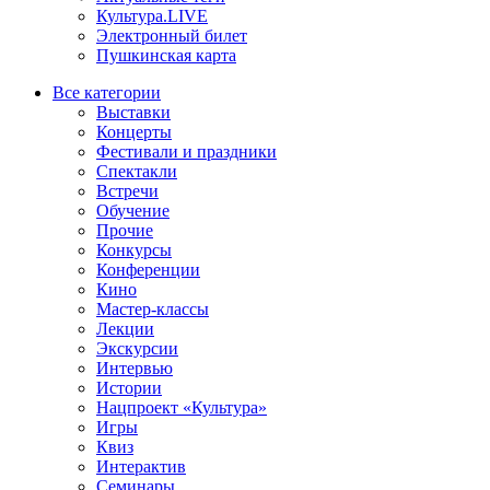
Культура.LIVE
Электронный билет
Пушкинская карта
Все категории
Выставки
Концерты
Фестивали и праздники
Спектакли
Встречи
Обучение
Прочие
Конкурсы
Конференции
Кино
Мастер-классы
Лекции
Экскурсии
Интервью
Истории
Нацпроект «Культура»
Игры
Квиз
Интерактив
Семинары