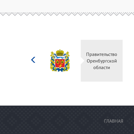
Министерство
Правительство
культуры
Оренбургской
Российской
области
федерации
ГЛАВНАЯ