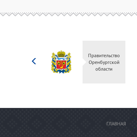
Министерство
Правител
культуры
Оренбур
Российской
облас
федерации
ГЛАВНАЯ