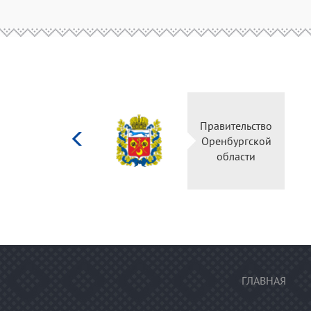
Министерство
Правительство
культуры
Оренбургской
Российской
области
федерации
ГЛАВНАЯ