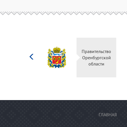
Министерство
Правительство
культуры
Оренбургской
Российской
области
федерации
ГЛАВНАЯ