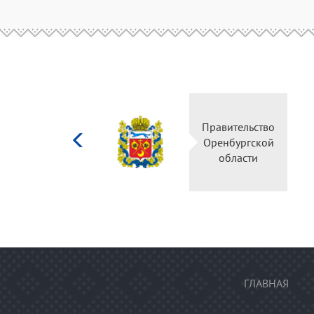
Министерство
Правительство
культуры
Оренбургской
Российской
области
федерации
ГЛАВНАЯ