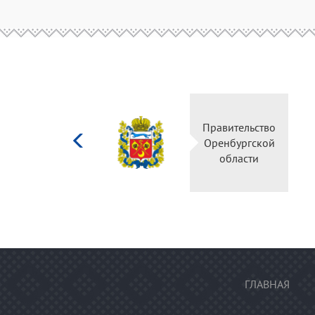
Министерство
Правительство
культуры
Оренбургской
Российской
области
федерации
ГЛАВНАЯ