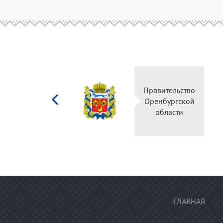
Министерство
Прав
культуры
Орен
Российской
о
федерации
ГЛАВНАЯ