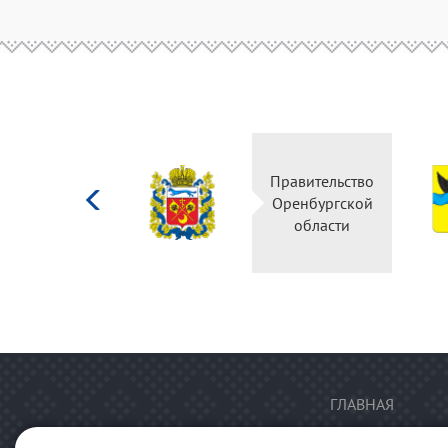
Министерство
Правительство
культуры
Оренбургской
Российской
области
федерации
ГЛАВНАЯ