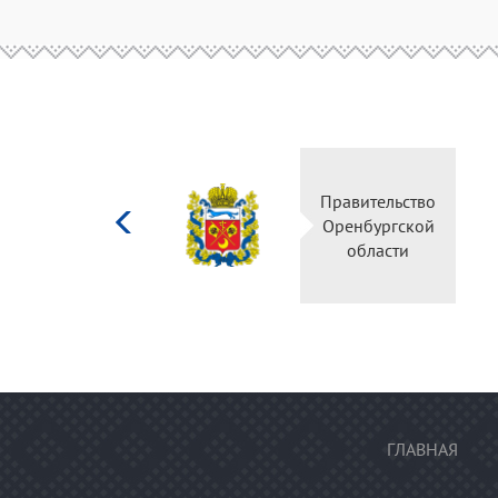
Министерство
Правите
культуры
Оренбу
Российской
обла
федерации
ГЛАВНАЯ