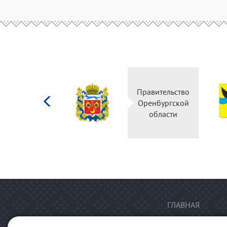
Министерство
Правительство
культуры
Оренбургской
Российской
области
федерации
ГЛАВНАЯ