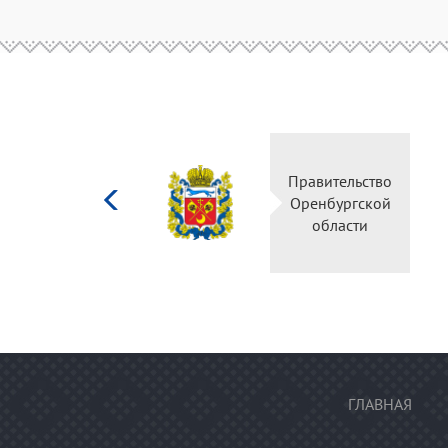
Министерство
Правительство
культуры
Оренбургской
Российской
области
федерации
ГЛАВНАЯ