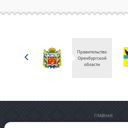
Министерство
Правительство
культуры
Оренбургской
Российской
области
федерации
ГЛАВНАЯ