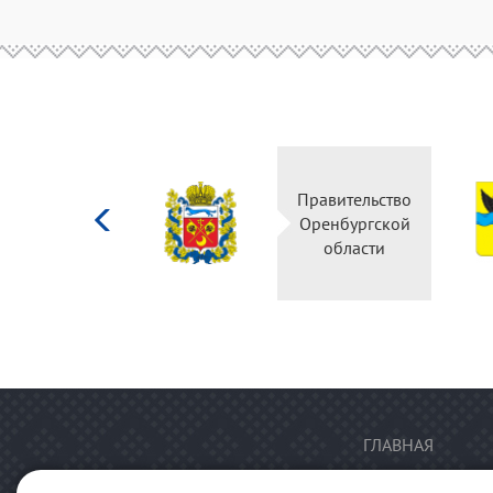
Министерство
Правительство
культуры
Оренбургской
Российской
области
федерации
ГЛАВНАЯ