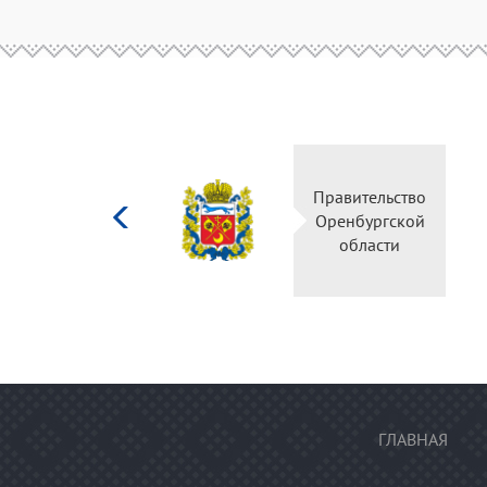
Министерство
Правительство
культуры
Оренбургской
Российской
области
федерации
ГЛАВНАЯ