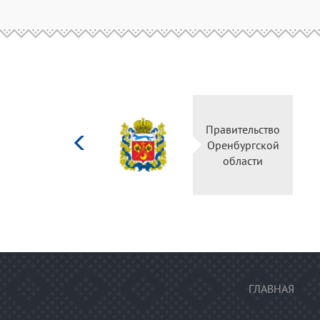
Министерство
Правительство
культуры
Оренбургской
Российской
области
федерации
ГЛАВНАЯ