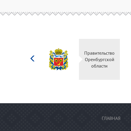
Министерство
Правительство
культуры
Оренбургской
Российской
области
федерации
ГЛАВНАЯ