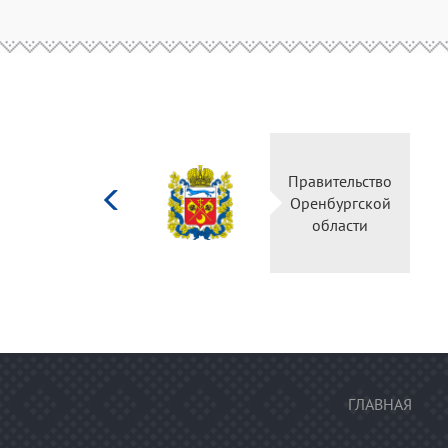
Министерство
Правите
культуры
Оренбу
Российской
обла
федерации
ГЛАВНАЯ