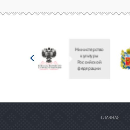
Министерство
культуры
Российской
федерации
ГЛАВНАЯ