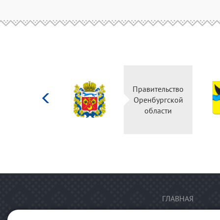
Министерство
Правительство
культуры
Оренбургской
Российской
области
федерации
ГЛАВНАЯ