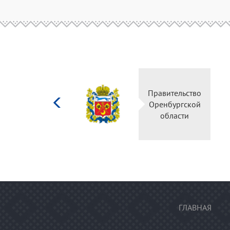
Министерство
Правительс
культуры
Оренбургск
Российской
области
федерации
ГЛАВНАЯ