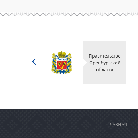
Министерство
Правительств
культуры
Оренбургско
Российской
области
федерации
ГЛАВНАЯ