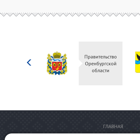
Министерство
Правительство
культуры
Оренбургской
Российской
области
федерации
ГЛАВНАЯ