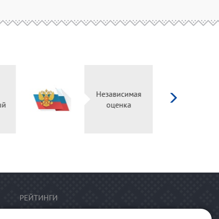
д
ург
Независимая
ьный
оценка
ал
РЕЙТИНГИ