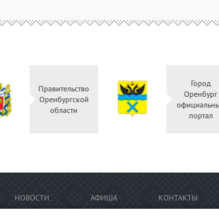
Горо
Правительство
Оренб
Оренбургской
официал
области
порт
НОВОСТИ
АФИША
КОНТАКТЫ