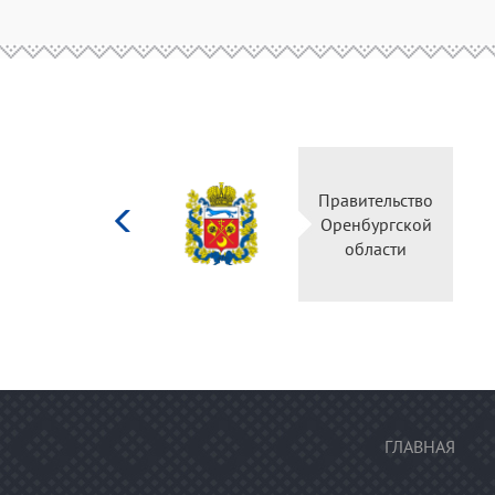
Министерство
Правите
культуры
Оренбу
Российской
обла
федерации
ГЛАВНАЯ