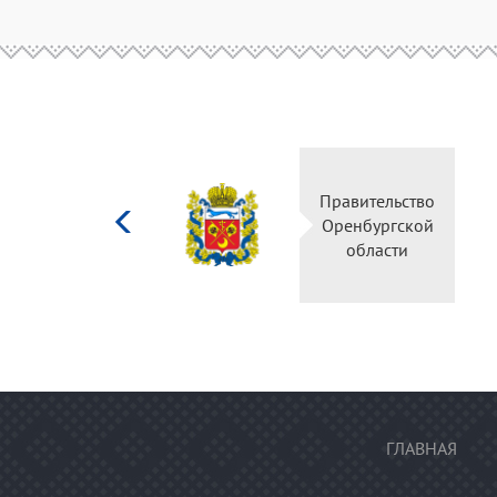
Министерство
Правительство
культуры
Оренбургской
Российской
области
федерации
ГЛАВНАЯ