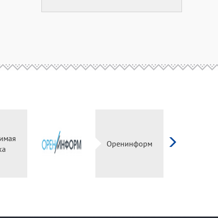
имая
Оренинформ
ка