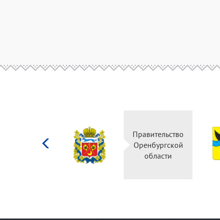
Министерство
Правительство
культуры
Оренбургской
Российской
области
федерации