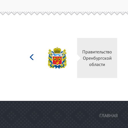
Министерство
Правительство
культуры
Оренбургской
Российской
области
федерации
ГЛАВНАЯ