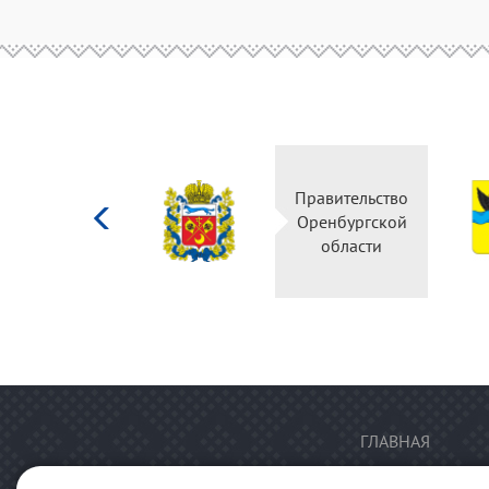
Министерство
Правительство
культуры
Оренбургской
Российской
области
федерации
ГЛАВНАЯ