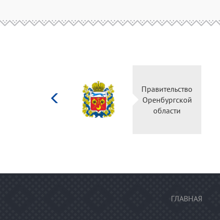
Министерство
Правительство
культуры
Оренбургской
Российской
области
федерации
ГЛАВНАЯ