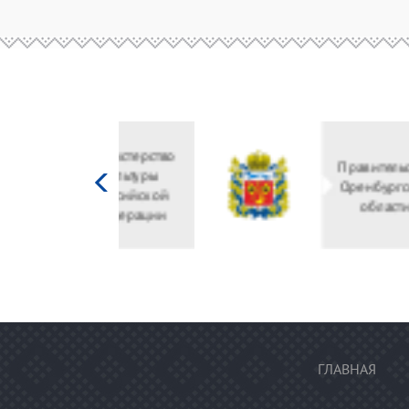
Министерство
культуры
Российской
федерации
ГЛАВНАЯ