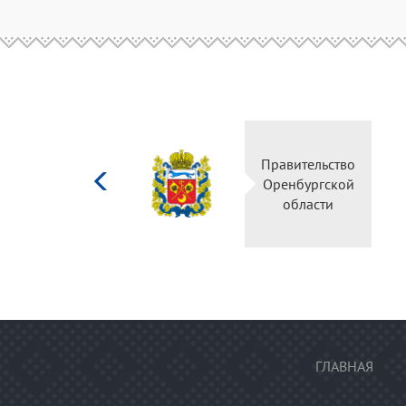
Министерство
Правительство
культуры
Оренбургской
Российской
области
федерации
ГЛАВНАЯ