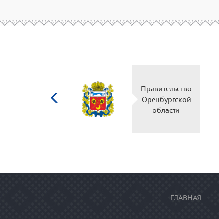
Министерство
Правительство
культуры
Оренбургской
Российской
области
федерации
ГЛАВНАЯ