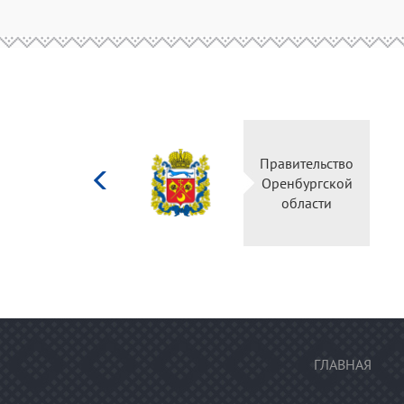
Министерство
Правительство
культуры
Оренбургской
Российской
области
федерации
ГЛАВНАЯ