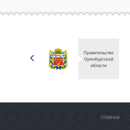
Министерство
Правительство
культуры
Оренбургской
Российской
области
федерации
ГЛАВНАЯ