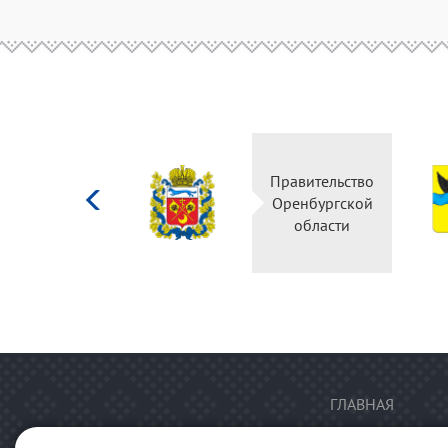
Министерство
Правительство
культуры
Оренбургской
Российской
области
федерации
ГЛАВНАЯ