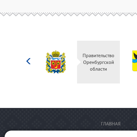
Министерство
Правительство
культуры
Оренбургской
Российской
области
федерации
ГЛАВНАЯ