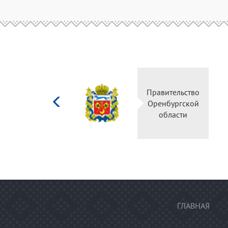
Министерство
Правительство
культуры
Оренбургской
Российской
области
федерации
ГЛАВНАЯ