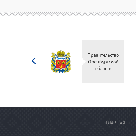
Министерство
Правительство
культуры
Оренбургской
Российской
области
федерации
ГЛАВНАЯ